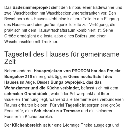
Das
Badezimmerprojekt
sieht den Einbau einer Badewanne und
zwei Waschbecken mit Waschbeckenunterschränken vor. Den
Bewohnern des Hauses steht eine kleinere Toilette am Eingang
des Hauses und eine geräumigere Toilette zur Verfügung, die
praktisch mit dem Hauswirtschaftsraum kombiniert ist. Seine
Größe ermöglicht die Installation eines Boilers und einer
Waschmaschine mit Trockner.
Tagesteil des Hauses für gemeinsame
Zeit
Neben anderen
Hausprojekten von PRODOM hat das Projekt
Bungalow 215
einen großzügigen
Gemeinschaftsteil des
Hauses
im Auge. Dieses
Bungalowprojekt, das das
Wohnzimmer und die Küche verbindet,
befasst sich mit dem
schmalen Grundstück
, wobei der Schwerpunkt auf ihrer
visuellen Trennung liegt, während alle Elemente des verbundenen
Raums erhalten bleiben.
Für viel Tageslicht
sorgen eine große
Fenstertür, eine
Schiebetür zur Terrasse
und ein kleineres
Fenster im Küchenbereich.
Der
Küchenbereich
ist für eine L-förmige Theke ausgelegt und