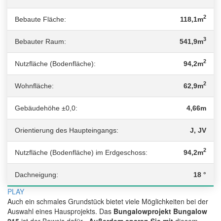
2
Bebaute Fläche:
118,1m
3
Bebauter Raum:
541,9m
2
Nutzfläche (Bodenfläche):
94,2m
2
Wohnfläche:
62,9m
Gebäudehöhe ±0,0:
4,66m
Orientierung des Haupteingangs:
J, JV
2
Nutzfläche (Bodenfläche) im Erdgeschoss:
94,2m
Dachneigung:
18 °
PLAY
Auch ein schmales Grundstück bietet viele Möglichkeiten bei der
Auswahl eines Hausprojekts. Das
Bungalowprojekt Bungalow
215
ist der Beweis dafür
. Außerdem sparen Sie mit
diesem