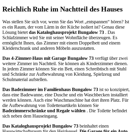
Reichlich Ruhe im Nachtteil des Hauses
Was stellen Sie sich vor, wenn Sie das Wort „entspannen“ hören? Ist
es ein Raum, der vom Lärm in der Küche isoliert ist? Genau diese
Lösung bietet
das Kataloghausprojekt Bungalow 73
. Das
Schlafzimmer wird Sie mit seiner Wohnfläche überzeugen. Es
ermöglicht Ihnen, das Zimmer mit einem Doppelbett und einem
Kleiderschrank und anderen Möbeln auszustatten.
Das 4-Zimmer-Haus mit Garage Bungalow 73
verfügt über zwei
weitere Zimmer im Nachtteil. Sie können als Kinderzimmer dienen.
In jedem Zimmer können Sie ein Bett, einen Schreibtisch mit Stuhl
und Schränke zur Aufbewahrung von Kleidung, Spielzeug und
Schulmaterial aufstellen.
Das Badezimmer im Familienhaus Bungalow 73
ist so konzipiert,
dass eine Badewanne, eine Dusche und ein Waschbecken installiert
werden können. Auch eine Waschmaschine hat dort ihren Platz. Für
die Aufbewahrung von Toilettenartikeln können Sie
Badezimmerschränke und Regale wählen
. Die Toilette befindet
sich neben dem Hauseingang.
Das Kataloghausprojekt Bungalow 73
beinhaltet einen
Hauswirtschaftsraum für den Heizkessel.
Die Garage für ein Auto