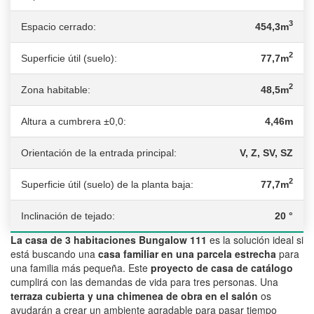
3
Espacio cerrado:
454,3m
2
Superficie útil (suelo):
77,7m
2
Zona habitable:
48,5m
Altura a cumbrera ±0,0:
4,46m
Orientación de la entrada principal:
V, Z, SV, SZ
2
Superficie útil (suelo) de la planta baja:
77,7m
Inclinación de tejado:
20 °
La casa de 3 habitaciones Bungalow 111
es la solución ideal si
está buscando una
casa familiar en una parcela estrecha
para
una familia más pequeña. Este
proyecto de casa de catálogo
cumplirá con las demandas de vida para tres personas. Una
terraza cubierta y una chimenea de obra en el salón
os
ayudarán a crear un ambiente agradable para pasar tiempo