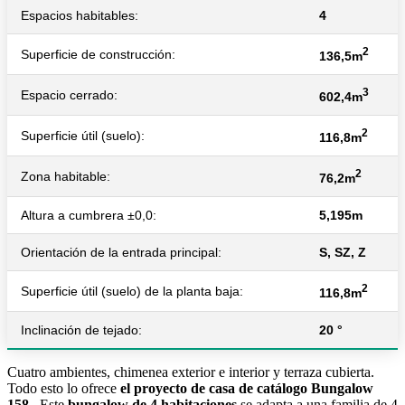
Espacios habitables:
4
2
Superficie de construcción:
136,5m
3
Espacio cerrado:
602,4m
2
Superficie útil (suelo):
116,8m
2
Zona habitable:
76,2m
Altura a cumbrera ±0,0:
5,195m
Orientación de la entrada principal:
S, SZ, Z
2
Superficie útil (suelo) de la planta baja:
116,8m
Inclinación de tejado:
20 °
Cuatro ambientes, chimenea exterior e interior y terraza cubierta.
Todo esto lo ofrece
el proyecto de casa de catálogo Bungalow
158
. Este
bungalow de 4 habitaciones
se adapta a una familia de 4