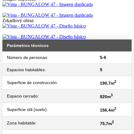
Zrkadlový obraz
Parámetros técnicos
Número de personas:
5-6
Espacios habitables:
5
2
Superficie de construcción:
190,7m
3
Espacio cerrado:
820m
2
Superficie útil (suelo):
156,4m
2
Zona habitable:
75,7m