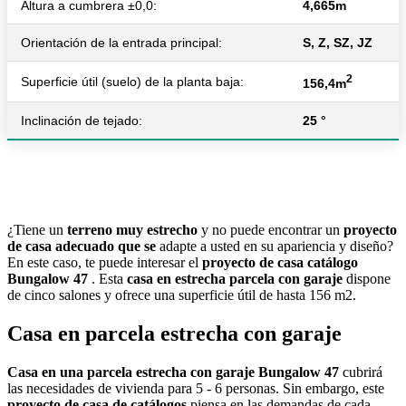
Altura a cumbrera ±0,0:
4,665m
Orientación de la entrada principal:
S, Z, SZ, JZ
2
Superficie útil (suelo) de la planta baja:
156,4m
Inclinación de tejado:
25 °
¿Tiene un
terreno muy estrecho
y no puede encontrar un
proyecto
de casa adecuado que se
adapte a usted en su apariencia y diseño?
En este caso, te puede interesar el
proyecto de casa catálogo
Bungalow 47
. Esta
casa en estrecha parcela con garaje
dispone
de cinco salones y ofrece una superficie útil de hasta 156 m2.
Casa en parcela estrecha con garaje
Casa en una parcela estrecha con garaje Bungalow 47
cubrirá
las necesidades de vivienda para 5 - 6 personas. Sin embargo, este
proyecto de casa de catálogos
piensa en las demandas de cada