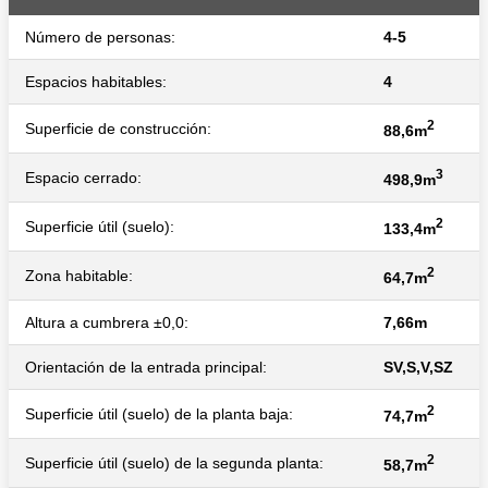
Número de personas:
4-5
Espacios habitables:
4
2
Superficie de construcción:
88,6m
3
Espacio cerrado:
498,9m
2
Superficie útil (suelo):
133,4m
2
Zona habitable:
64,7m
Altura a cumbrera ±0,0:
7,66m
Orientación de la entrada principal:
SV,S,V,SZ
2
Superficie útil (suelo) de la planta baja:
74,7m
2
Superficie útil (suelo) de la segunda planta:
58,7m