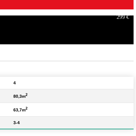
299 €
449 €
4
2
80,3m
2
63,7m
3-4