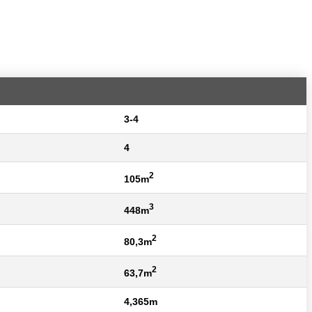
3-4
4
2
105m
3
448m
2
80,3m
2
63,7m
4,365m