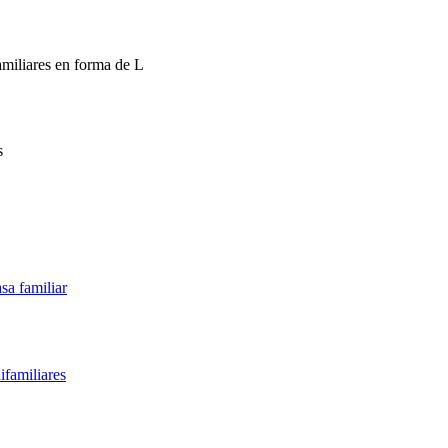
amiliares en forma de L
s
sa familiar
ifamiliares