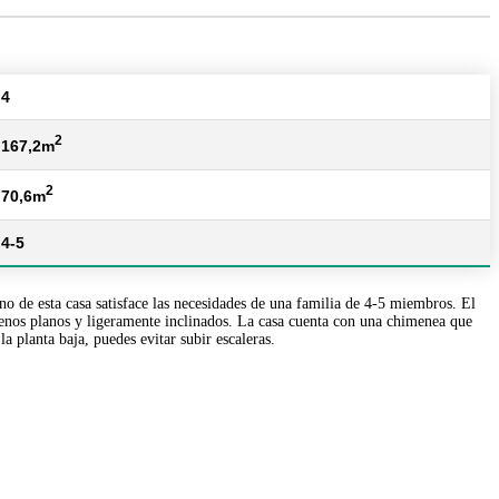
4
2
167,2m
2
70,6m
4-5
 de esta casa satisface las necesidades de una familia de 4-5 miembros. El
renos planos y ligeramente inclinados. La casa cuenta con una chimenea que
a planta baja, puedes evitar subir escaleras.