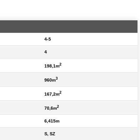
4-5
4
2
198,1m
3
960m
2
167,2m
2
70,6m
6,415m
S, SZ