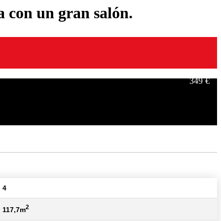
a con un gran salón.
349 €
499 €
4
2
117,7m