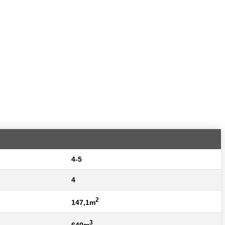
4-5
4
2
147,1m
3
640m