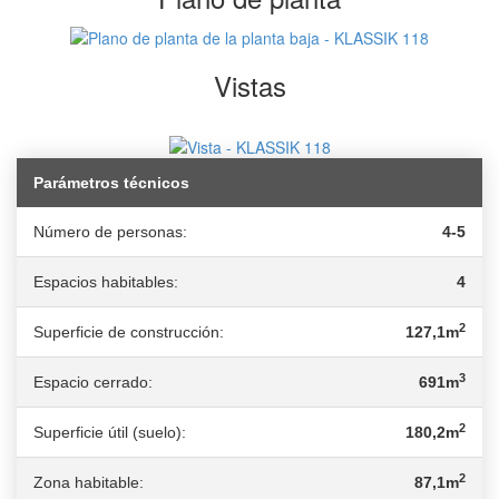
Vistas
Parámetros técnicos
Número de personas:
4-5
Espacios habitables:
4
2
Superficie de construcción:
127,1m
3
Espacio cerrado:
691m
2
Superficie útil (suelo):
180,2m
2
Zona habitable:
87,1m