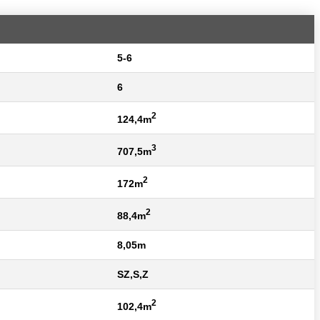
5-6
6
2
124,4m
3
707,5m
2
172m
2
88,4m
8,05m
SZ,S,Z
2
102,4m