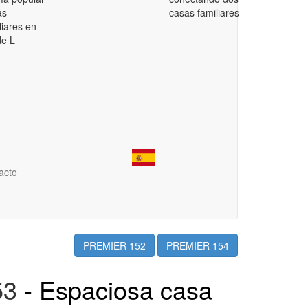
as
casas familiares
liares en
de L
acto
PREMIER 152
PREMIER 154
53
- Espaciosa casa