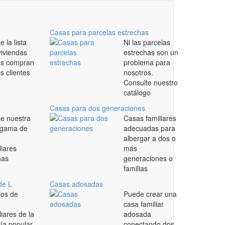
Casas para parcelas estrechas
e la lista
Ni las parcelas
viviendas
estrechas son un
s compran
problema para
s clientes
nosotros.
Consulte nuestro
catálogo
Casas para dos generaciones
te nuestra
Casas familiares
 gama de
adecuadas para
albergar a dos o
liares
más
nas
generaciones o
familias
de L
Casas adosadas
tos de
Puede crear una
casa familiar
liares de la
adosada
ía popular
conectando dos