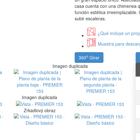
casa cuenta con una chimenea qu
función estética irreemplazable. 
subir escaleras.
¿Qué incluye un pro
Muestra para descarg
o
360
Girar
Imagen duplicada
Imagen duplicada
Zrkadlový obraz