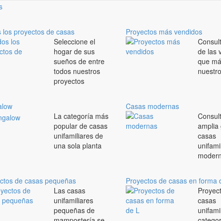
 los proyectos de casas
Proyectos más vendidos
Seleccione el
Consult
hogar de sus
de las 
sueños de entre
que má
todos nuestros
nuestro
proyectos
alow
Casas modernas
La categoría más
Consul
popular de casas
amplia
unifamiliares de
casas
una sola planta
unifami
moder
ctos de casas pequeñas
Proyectos de casas en forma 
Las casas
Proyec
unifamiliares
casas
pequeñas de
unifami
mampostería se
categor