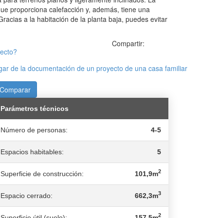
e proporciona calefacción y, además, tiene una
Gracias a la habitación de la planta baja, puedes evitar
Compartir:
yecto?
ar de la documentación de un proyecto de una casa familiar
Comparar
Parámetros técnicos
Número de personas:
4-5
Espacios habitables:
5
2
Superficie de construcción:
101,9m
3
Espacio cerrado:
662,3m
2
Superficie útil (suelo):
157,5m