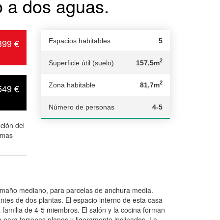
o a dos aguas.
399 €
Espacios habitables
5
2
Superficie útil (suelo)
157,5m
2
Zona habitable
81,7m
549 €
Número de personas
4-5
ción del
omas
maño mediano, para parcelas de anchura media.
ntes de dos plantas. El espacio interno de esta casa
 familia de 4-5 miembros. El salón y la cocina forman
para terrenos planos y ligeramente inclinados. La