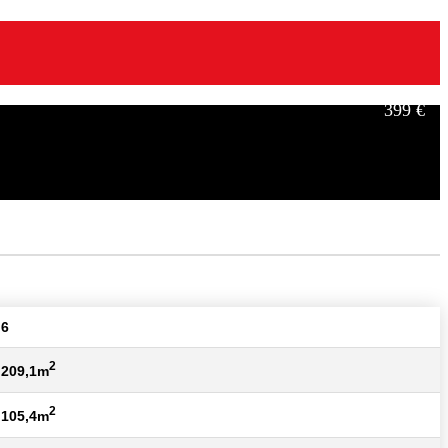
399 €
549 €
6
2
209,1m
2
105,4m