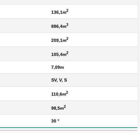
2
136,1m
3
886,4m
2
209,1m
2
105,4m
7,09m
SV, V, S
2
110,6m
2
98,5m
30 °