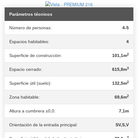
Parámetros técnicos
Número de personas:
4-5
Espacios habitables:
4
2
Superficie de construcción:
101,1m
3
Espacio cerrado:
615,8m
2
Superficie útil (suelo):
132,5m
2
Zona habitable:
69,6m
Altura a cumbrera ±0,0:
7,1m
Orientación de la entrada principal:
SV,S,V
2