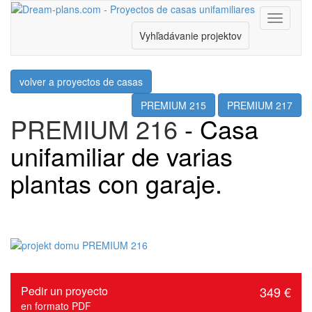
Menu
Vyhľadávanie projektov
volver a proyectos de casas
PREMIUM 215
PREMIUM 217
PREMIUM 216
- Casa
unifamiliar de varias
plantas con garaje.
Pedir un proyecto
349 €
en formato PDF