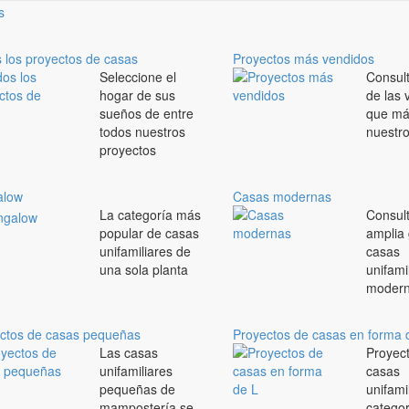
 los proyectos de casas
Proyectos más vendidos
Seleccione el
Consult
hogar de sus
de las 
sueños de entre
que má
todos nuestros
nuestro
proyectos
alow
Casas modernas
La categoría más
Consul
popular de casas
amplia
unifamiliares de
casas
una sola planta
unifami
moder
ctos de casas pequeñas
Proyectos de casas en forma 
Las casas
Proyec
unifamiliares
casas
pequeñas de
unifami
mampostería se
categor