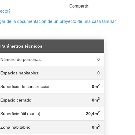
Compartir:
yecto?
ar de la documentación de un proyecto de una casa familiar
Parámetros técnicos
Número de personas:
0
Espacios habitables:
0
2
Superficie de construcción:
0m
3
Espacio cerrado:
0m
2
Superficie útil (suelo):
20,4m
2
Zona habitable:
0m