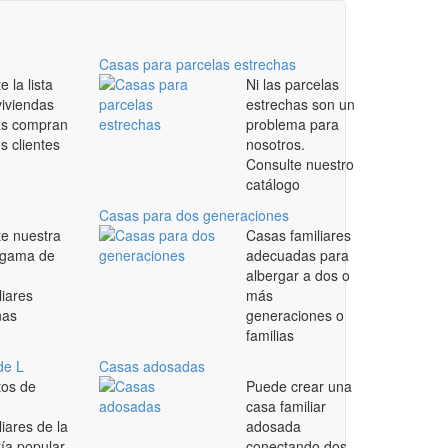
Casas para parcelas estrechas
e la lista
Ni las parcelas
viviendas
estrechas son un
s compran
problema para
s clientes
nosotros.
Consulte nuestro
catálogo
Casas para dos generaciones
te nuestra
Casas familiares
 gama de
adecuadas para
albergar a dos o
liares
más
nas
generaciones o
familias
de L
Casas adosadas
tos de
Puede crear una
casa familiar
liares de la
adosada
ía popular
conectando dos