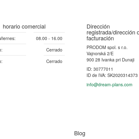
horario comercial
Dirección
registrada/dirección 
facturación
Viernes:
08.00 - 16.00
PRODOM spol. s r.o.
:
Cerrado
Vajnorská 2/E
900 28 Ivanka pri Dunaji
:
Cerrado
ID: 30777011
ID de IVA: SK2020314373
info@dream-plans.com
Blog