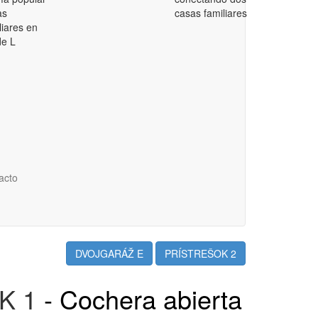
as
casas familiares
liares en
de L
acto
DVOJGARÁŽ E
PRÍSTREŠOK 2
K 1
- Cochera abierta