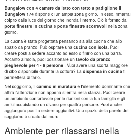
Bungalow con 4 camere da letto con tetto a padiglione Il
Bungalow 174
dispone di un'ampia zona giorno. In esso, rimarrai
colpito dalla luce del giorno che inonda l'interno. Ciò è fornito da
porte finestre in cucina
e
porte finestre scorrevoli
nella zona
giorno.
La cucina è stata progettata pensando sia alla cucina che allo
spazio da pranzo. Può ospitare una
cucina con isola.
Puoi
creare posti a sedere accanto ad esso o finirlo con una barra.
Accanto all'isola, puoi posizionare un
tavolo da pranzo
pieghevole per 4 - 6 persone
. Vuoi avere una scorta maggiore
di cibo disponibile durante la cottura? La
dispensa in cucina
ti
permetterà di farlo.
Nel soggiorno, il
camino in muratura
è l'elemento dominante che
attira l'attenzione non appena si entra nella stanza. Puoi creare
un ambiente confortevole per le riunioni con la tua famiglia e gli
amici acquistando un divano per quattro persone. Puoi anche
aggiungere posti a sedere aggiuntivi. Uno spazio della parete del
soggiorno è creato dal muro.
Ambiente per rilassarsi nella