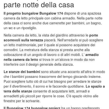
parte notte della casa
Il progetto bungalow Bungalow 174
dispone di una spaziosa
camera da letto principale con cabina armadio. Nella parte notte
della casa ci sono anche due camerette per bambini, un bagno,
un wc e un ripostiglio.
Nella camera da letto, la vista del giardino attraverso le
porte
scorrevoli sulla terrazza
piacerà. Nell'arredarlo si può scegliere
un letto matrimoniale, per il quale si possono acquistare dei
comodini. La metratura della stanza si presta anche alla
collocazione di un angolo di lavoro o di altri mobili. L'
armadio
nella camera da letto
si trova in un'alcova in modo da non
interferire con il design generale della stanza.
Le stanze dei bambini
sono situate una accanto all'altra in modo
che i bambini possano trascorrere del tempo giocando insieme.
Puoi scegliere tutto ciò di cui hai bisogno per arredare le stanze
per il divertimento, il sonno e le faccende quotidiane.
Lo spazio a
terra delle stanze
consente di acquistare letti, armadi e
armadietti più piccoli per riporre le cose. C'è spazio vicino alle
finestre per le scrivanie.
Il Bungalow
174 bungalow project
ha un bagno predisposto