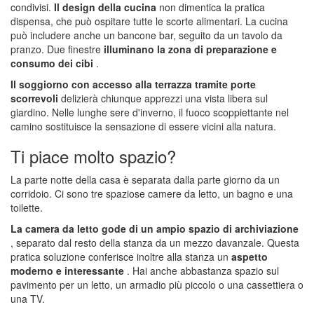
condivisi.
Il design della cucina
non dimentica la pratica
dispensa, che può ospitare tutte le scorte alimentari. La cucina
può includere anche un bancone bar, seguito da un tavolo da
pranzo. Due finestre
illuminano la zona di preparazione e
consumo dei cibi
.
Il soggiorno con accesso alla terrazza tramite porte
scorrevoli
delizierà chiunque apprezzi una vista libera sul
giardino. Nelle lunghe sere d'inverno, il fuoco scoppiettante nel
camino sostituisce la sensazione di essere vicini alla natura.
Ti piace molto spazio?
La parte notte della casa è separata dalla parte giorno da un
corridoio. Ci sono tre spaziose camere da letto, un bagno e una
toilette.
La camera da letto gode di un ampio spazio di archiviazione
, separato dal resto della stanza da un mezzo davanzale. Questa
pratica soluzione conferisce inoltre alla stanza un
aspetto
moderno e interessante
. Hai anche abbastanza spazio sul
pavimento per un letto, un armadio più piccolo o una cassettiera o
una TV.