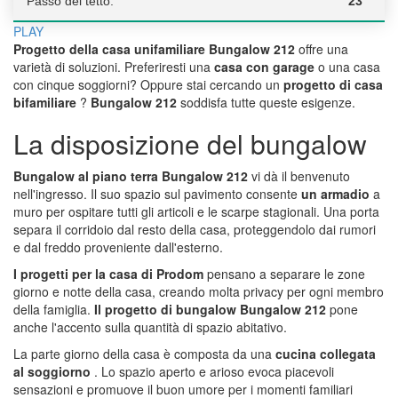
Passo del tetto:
23 °
PLAY
Progetto della casa unifamiliare Bungalow 212
offre una
varietà di soluzioni. Preferiresti una
casa con garage
o una casa
con cinque soggiorni? Oppure stai cercando un
progetto di casa
bifamiliare
?
Bungalow 212
soddisfa tutte queste esigenze.
La disposizione del bungalow
Bungalow al piano terra Bungalow 212
vi dà il benvenuto
nell'ingresso. Il suo spazio sul pavimento consente
un armadio
a
muro per ospitare tutti gli articoli e le scarpe stagionali. Una porta
separa il corridoio dal resto della casa, proteggendolo dai rumori
e dal freddo proveniente dall'esterno.
I progetti per la casa di Prodom
pensano a separare le zone
giorno e notte della casa, creando molta privacy per ogni membro
della famiglia.
Il progetto di bungalow Bungalow 212
pone
anche l'accento sulla quantità di spazio abitativo.
La parte giorno della casa è composta da una
cucina collegata
al soggiorno
. Lo spazio aperto e arioso evoca piacevoli
sensazioni e promuove il buon umore per i momenti familiari