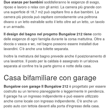
Due stanze per bambini
soddisferanno le esigenze di svago,
riposo e lavoro o relax con gli amici. La camera più grande con
una superficie di 18,7 m2 può ospitare fino a due bambini. La
camera più piccola può ospitare comodamente una poltrona
divano o un letto estraibile sotto il letto oltre ad un letto, un tavolo
e un armadio.
Il design del bagno nel progetto Bungalow 212 tiene
conto
delle esigenze di ogni famiglia durante la corsa mattutina. Oltre a
doccia o vasca e wc, nel bagno possono essere installati due
lavandini. C'è anche una toilette separata.
Inoltre la metratura del bagno prevede anche il posizionamento di
una lavatrice. Il posto per la caldaia è assegnato in un'alcova
separata al confine tra la parte giorno e notte della casa.
Casa bifamiliare con garage
Bungalow con garage Il Bungalow 212
è progettato per essere
costruito su un terreno pianeggiante o leggermente in pendenza.
Il garage ha un ingresso indipendente e può essere utilizzato
anche come locale con ingresso indipendente. C'è anche un
posto auto con tettoia davanti alla porta d'ingresso della casa.