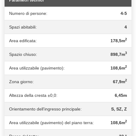
Numero di persone:
4-5
Spazi abitabili:
4
2
Area edificata:
178,5m
3
Spazio chiuso:
898,7m
2
Area utilizzabile (pavimento):
108,6m
2
Zona giorno:
67,9m
Altezza della cresta ±0,0:
6,45m
Orientamento dell'ingresso principale:
S, SZ, Z
2
Area utilizzabile (pavimento) del piano terra:
108,6m