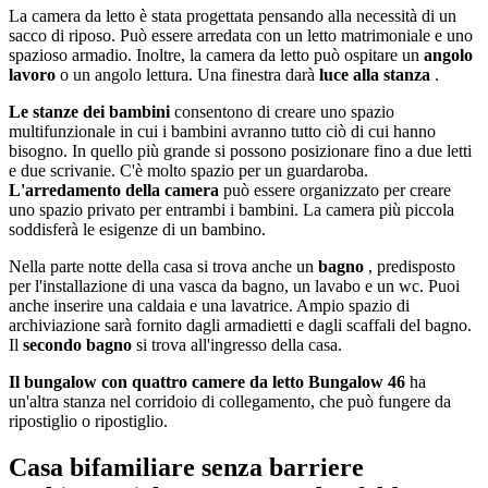
La camera da letto è stata progettata pensando alla necessità di un
sacco di riposo. Può essere arredata con un letto matrimoniale e uno
spazioso armadio. Inoltre, la camera da letto può ospitare un
angolo
lavoro
o un angolo lettura. Una finestra darà
luce alla stanza
.
Le stanze dei bambini
consentono di creare uno spazio
multifunzionale in cui i bambini avranno tutto ciò di cui hanno
bisogno. In quello più grande si possono posizionare fino a due letti
e due scrivanie. C'è molto spazio per un guardaroba.
L'arredamento della camera
può essere organizzato per creare
uno spazio privato per entrambi i bambini. La camera più piccola
soddisferà le esigenze di un bambino.
Nella parte notte della casa si trova anche un
bagno
, predisposto
per l'installazione di una vasca da bagno, un lavabo e un wc. Puoi
anche inserire una caldaia e una lavatrice. Ampio spazio di
archiviazione sarà fornito dagli armadietti e dagli scaffali del bagno.
Il
secondo bagno
si trova all'ingresso della casa.
Il bungalow con quattro camere da letto Bungalow 46
ha
un'altra stanza nel corridoio di collegamento, che può fungere da
ripostiglio o ripostiglio.
Casa bifamiliare senza barriere