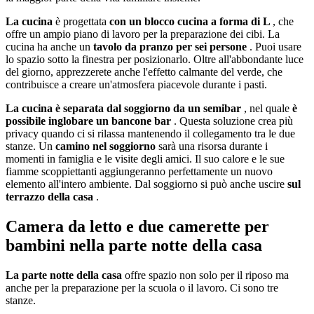
La cucina
è progettata
con un blocco cucina a forma di L
, che
offre un ampio piano di lavoro per la preparazione dei cibi. La
cucina ha anche un
tavolo da pranzo per sei persone
. Puoi usare
lo spazio sotto la finestra per posizionarlo. Oltre all'abbondante luce
del giorno, apprezzerete anche l'effetto calmante del verde, che
contribuisce a creare un'atmosfera piacevole durante i pasti.
La cucina è separata dal soggiorno da un semibar
, nel quale
è
possibile inglobare un bancone bar
. Questa soluzione crea più
privacy quando ci si rilassa mantenendo il collegamento tra le due
stanze. Un
camino nel soggiorno
sarà una risorsa durante i
momenti in famiglia e le visite degli amici. Il suo calore e le sue
fiamme scoppiettanti aggiungeranno perfettamente un nuovo
elemento all'intero ambiente. Dal soggiorno si può anche uscire
sul
terrazzo della casa
.
Camera da letto e due camerette per
bambini nella parte notte della casa
La parte notte della casa
offre spazio non solo per il riposo ma
anche per la preparazione per la scuola o il lavoro. Ci sono tre
stanze.