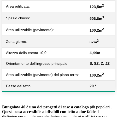
2
Area edificata:
123,5m
3
Spazio chiuso:
506,6m
2
Area utilizzabile (pavimento):
100,2m
2
Zona giorno:
67m
Altezza della cresta ±0,0:
4,44m
Orientamento dell'ingresso principale:
S, SZ, Z. JZ
2
Area utilizzabile (pavimento) del piano terra:
100,2m
Passo del tetto:
20 °
Bungalow 46 è uno dei progetti di case a catalogo
più popolari .
Questa
casa accessibile ai disabili con tetto a due falde
si
distingue per un interessante design degli interni e offrirà spazio