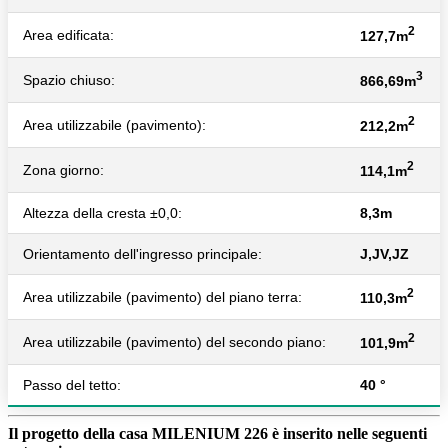
2
Area edificata:
127,7m
3
Spazio chiuso:
866,69m
2
Area utilizzabile (pavimento):
212,2m
2
Zona giorno:
114,1m
Altezza della cresta ±0,0:
8,3m
Orientamento dell'ingresso principale:
J,JV,JZ
2
Area utilizzabile (pavimento) del piano terra:
110,3m
2
Area utilizzabile (pavimento) del secondo piano:
101,9m
Passo del tetto:
40 °
Il progetto della casa MILENIUM 226 è inserito nelle seguenti