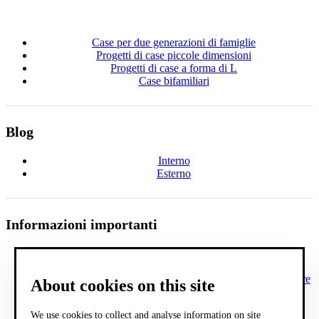
Case per due generazioni di famiglie
Progetti di case piccole dimensioni
Progetti di case a forma di L
Case bifamiliari
Blog
Interno
Esterno
Informazioni importanti
FAQ
Cosa comprende la documentazione di progetto?
Esempio di documentazione di progetto di una casa familiare
About cookies on this site
COOKIES
General terms and conditions
We use cookies to collect and analyse information on site
Processing of personal data - GDPR