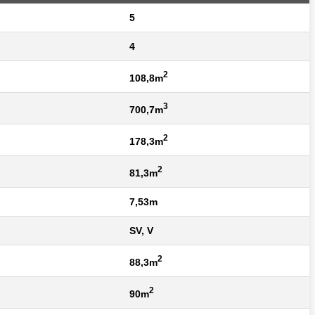
5
4
2
108,8m
3
700,7m
2
178,3m
2
81,3m
7,53m
SV, V
2
88,3m
2
90m