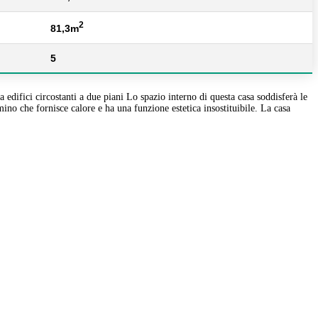
2
81,3m
5
difici circostanti a due piani Lo spazio interno di questa casa soddisferà le
mino che fornisce calore e ha una funzione estetica insostituibile. La casa