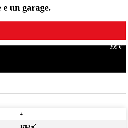
 e un garage.
399 €
549 €
4
2
178,3m