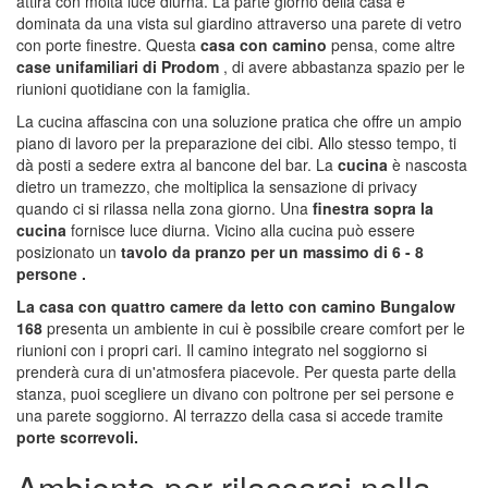
attira con molta luce diurna. La parte giorno della casa è
dominata da una vista sul giardino attraverso una parete di vetro
con porte finestre. Questa
casa con camino
pensa, come altre
case unifamiliari di Prodom
, di avere abbastanza spazio per le
riunioni quotidiane con la famiglia.
La cucina affascina con una soluzione pratica che offre un ampio
piano di lavoro per la preparazione dei cibi. Allo stesso tempo, ti
dà posti a sedere extra al bancone del bar. La
cucina
è nascosta
dietro un tramezzo, che moltiplica la sensazione di privacy
quando ci si rilassa nella zona giorno. Una
finestra sopra la
cucina
fornisce luce diurna. Vicino alla cucina può essere
posizionato un
tavolo da pranzo per un massimo di 6 - 8
persone .
La casa con quattro camere da letto con camino Bungalow
168
presenta un ambiente in cui è possibile creare comfort per le
riunioni con i propri cari. Il camino integrato nel soggiorno si
prenderà cura di un'atmosfera piacevole. Per questa parte della
stanza, puoi scegliere un divano con poltrone per sei persone e
una parete soggiorno. Al terrazzo della casa si accede tramite
porte scorrevoli.
Ambiente per rilassarsi nella