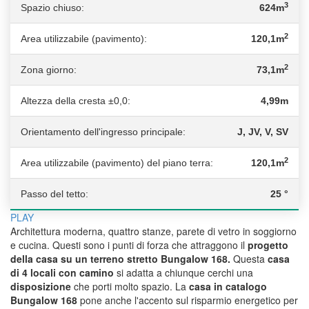
3
Spazio chiuso:
624m
2
Area utilizzabile (pavimento):
120,1m
2
Zona giorno:
73,1m
Altezza della cresta ±0,0:
4,99m
Orientamento dell'ingresso principale:
J, JV, V, SV
2
Area utilizzabile (pavimento) del piano terra:
120,1m
Passo del tetto:
25 °
PLAY
Architettura moderna, quattro stanze, parete di vetro in soggiorno
e cucina. Questi sono i punti di forza che attraggono il
progetto
della casa su un terreno stretto Bungalow 168.
Questa
casa
di 4 locali con camino
si adatta a chiunque cerchi una
disposizione
che porti molto spazio. La
casa in catalogo
Bungalow 168
pone anche l'accento sul risparmio energetico per