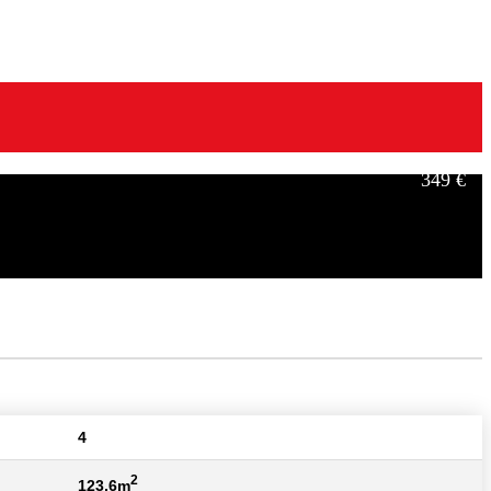
349 €
499 €
4
2
123,6m