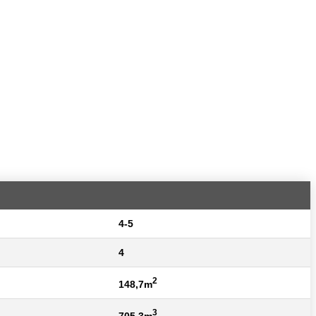
4-5
4
2
148,7m
3
705,3m